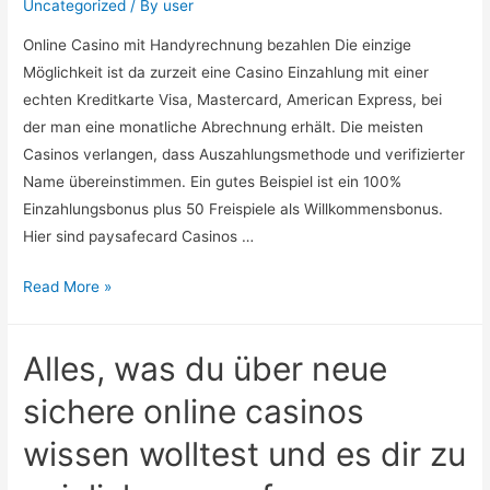
Uncategorized
/ By
user
Online Casino mit Handyrechnung bezahlen Die einzige
Möglichkeit ist da zurzeit eine Casino Einzahlung mit einer
echten Kreditkarte Visa, Mastercard, American Express, bei
der man eine monatliche Abrechnung erhält. Die meisten
Casinos verlangen, dass Auszahlungsmethode und verifizierter
Name übereinstimmen. Ein gutes Beispiel ist ein 100%
Einzahlungsbonus plus 50 Freispiele als Willkommensbonus.
Hier sind paysafecard Casinos …
Read More »
Alles, was du über neue
sichere online casinos
wissen wolltest und es dir zu