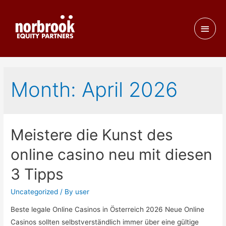
Month:
April 2026
Meistere die Kunst des
online casino neu mit diesen
3 Tipps
Uncategorized
/ By
user
Beste legale Online Casinos in Österreich 2026 Neue Online
Casinos sollten selbstverständlich immer über eine gültige