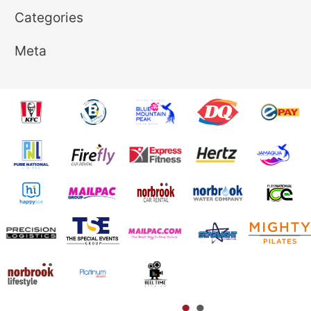
Categories
Meta