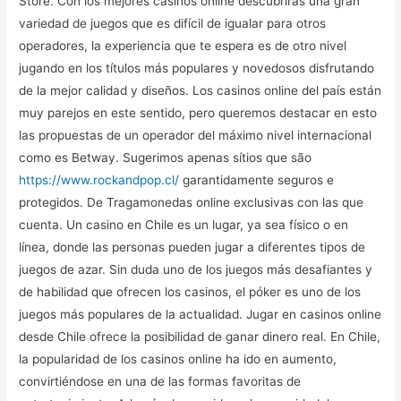
Store. Con los mejores casinos online descubrirás una gran
variedad de juegos que es difícil de igualar para otros
operadores, la experiencia que te espera es de otro nivel
jugando en los títulos más populares y novedosos disfrutando
de la mejor calidad y diseños. Los casinos online del país están
muy parejos en este sentido, pero queremos destacar en esto
las propuestas de un operador del máximo nivel internacional
como es Betway. Sugerimos apenas sítios que são
https://www.rockandpop.cl/
garantidamente seguros e
protegidos. De Tragamonedas online exclusivas con las que
cuenta. Un casino en Chile es un lugar, ya sea físico o en
línea, donde las personas pueden jugar a diferentes tipos de
juegos de azar. Sin duda uno de los juegos más desafiantes y
de habilidad que ofrecen los casinos, el póker es uno de los
juegos más populares de la actualidad. Jugar en casinos online
desde Chile ofrece la posibilidad de ganar dinero real. En Chile,
la popularidad de los casinos online ha ido en aumento,
convirtiéndose en una de las formas favoritas de