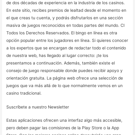
de dos décadas de experiencia en la industria de los casinos.
En este sitio, recibes premios de lealtad desde el momento en
el que creas tu cuenta, y podrás disfrutarlos en una sección
masiva de juegos reconocidos en todas partes del mundo. Cl
Todos los Derechos Reservados. El bingo en línea es otra
opción popular entre los jugadores en línea. Si quieres conocer
a los expertos que se encargan de redactar todo el contenido
de nuestra web, has llegado al lugar correcto: ¡te los
presentamos a continuación. Además, también existe el
consejo de juego responsable donde puedes recibir apoyo y
orientación gratuita. La página web ofrece una selección de
juegos que va más allá de lo que normalmente vemos en un
casino tradicional.
Suscríbete a nuestro Newsletter
Estas aplicaciones ofrecen una interfaz algo más accesible,
pero deben pagar las comisiones de la Play Store o la App