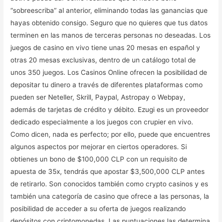
“sobreescriba” al anterior, eliminando todas las ganancias que
hayas obtenido consigo. Seguro que no quieres que tus datos
terminen en las manos de terceras personas no deseadas. Los
juegos de casino en vivo tiene unas 20 mesas en español y
otras 20 mesas exclusivas, dentro de un catálogo total de
unos 350 juegos. Los Casinos Online ofrecen la posibilidad de
depositar tu dinero a través de diferentes plataformas como
pueden ser Neteller, Skrill, Paypal, Astropay o Webpay,
además de tarjetas de crédito y débito. Ezugi es un proveedor
dedicado especialmente a los juegos con crupier en vivo.
Como dicen, nada es perfecto; por ello, puede que encuentres
algunos aspectos por mejorar en ciertos operadores. Si
obtienes un bono de $100,000 CLP con un requisito de
apuesta de 35x, tendrás que apostar $3,500,000 CLP antes
de retirarlo. Son conocidos también como crypto casinos y es
también una categoría de casino que ofrece a las personas, la
posibilidad de acceder a su oferta de juegos realizando
depósitos con criptomonedas. Las puntuaciones las determina