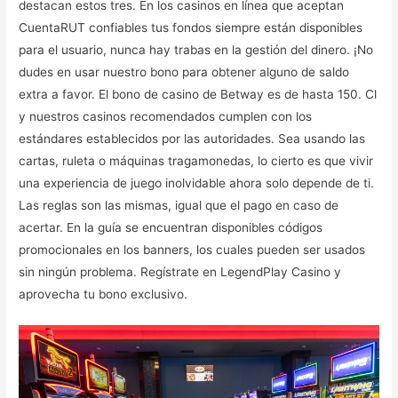
destacan estos tres. En los casinos en línea que aceptan
CuentaRUT confiables tus fondos siempre están disponibles
para el usuario, nunca hay trabas en la gestión del dinero. ¡No
dudes en usar nuestro bono para obtener alguno de saldo
extra a favor. El bono de casino de Betway es de hasta 150. Cl
y nuestros casinos recomendados cumplen con los
estándares establecidos por las autoridades. Sea usando las
cartas, ruleta o máquinas tragamonedas, lo cierto es que vivir
una experiencia de juego inolvidable ahora solo depende de ti.
Las reglas son las mismas, igual que el pago en caso de
acertar. En la guía se encuentran disponibles códigos
promocionales en los banners, los cuales pueden ser usados
sin ningún problema. Regístrate en LegendPlay Casino y
aprovecha tu bono exclusivo.