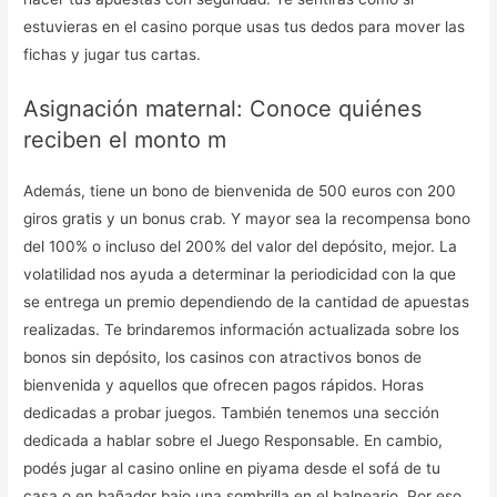
estuvieras en el casino porque usas tus dedos para mover las
fichas y jugar tus cartas.
Asignación maternal: Conoce quiénes
reciben el monto m
Además, tiene un bono de bienvenida de 500 euros con 200
giros gratis y un bonus crab. Y mayor sea la recompensa bono
del 100% o incluso del 200% del valor del depósito, mejor. La
volatilidad nos ayuda a determinar la periodicidad con la que
se entrega un premio dependiendo de la cantidad de apuestas
realizadas. Te brindaremos información actualizada sobre los
bonos sin depósito, los casinos con atractivos bonos de
bienvenida y aquellos que ofrecen pagos rápidos. Horas
dedicadas a probar juegos. También tenemos una sección
dedicada a hablar sobre el Juego Responsable. En cambio,
podés jugar al casino online en piyama desde el sofá de tu
casa o en bañador bajo una sombrilla en el balneario. Por eso,