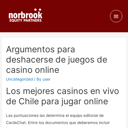
Argumentos para
deshacerse de juegos de
casino online
Uncategorized
/ By
user
Los mejores casinos en vivo
de Chile para jugar online
Las puntuaciones las determina el equipo editorial de
CardsChat. Entre los documentos que deberemos incluir