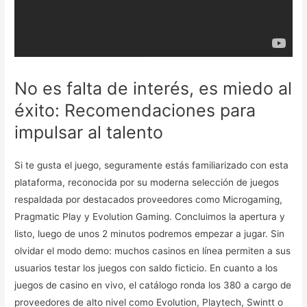
No es falta de interés, es miedo al
éxito: Recomendaciones para
impulsar al talento
Si te gusta el juego, seguramente estás familiarizado con esta
plataforma, reconocida por su moderna selección de juegos
respaldada por destacados proveedores como Microgaming,
Pragmatic Play y Evolution Gaming. Concluimos la apertura y
listo, luego de unos 2 minutos podremos empezar a jugar. Sin
olvidar el modo demo: muchos casinos en línea permiten a sus
usuarios testar los juegos con saldo ficticio. En cuanto a los
juegos de casino en vivo, el catálogo ronda los 380 a cargo de
proveedores de alto nivel como Evolution, Playtech, Swintt o