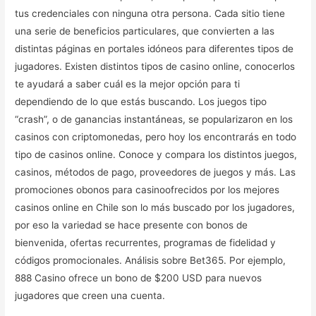
tus credenciales con ninguna otra persona. Cada sitio tiene
una serie de beneficios particulares, que convierten a las
distintas páginas en portales idóneos para diferentes tipos de
jugadores. Existen distintos tipos de casino online, conocerlos
te ayudará a saber cuál es la mejor opción para ti
dependiendo de lo que estás buscando. Los juegos tipo
“crash”, o de ganancias instantáneas, se popularizaron en los
casinos con criptomonedas, pero hoy los encontrarás en todo
tipo de casinos online. Conoce y compara los distintos juegos,
casinos, métodos de pago, proveedores de juegos y más. Las
promociones obonos para casinoofrecidos por los mejores
casinos online en Chile son lo más buscado por los jugadores,
por eso la variedad se hace presente con bonos de
bienvenida, ofertas recurrentes, programas de fidelidad y
códigos promocionales. Análisis sobre Bet365. Por ejemplo,
888 Casino ofrece un bono de $200 USD para nuevos
jugadores que creen una cuenta.